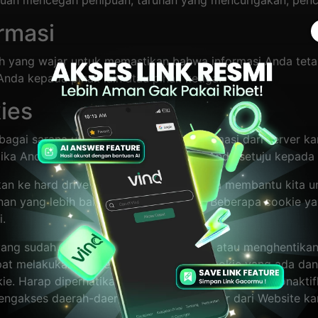
juan mencegah penipuan, taruhan yang mencurigakan, pen
rmasi
 yang wajar untuk memastikan bahwa informasi Anda tetap
nda kepada pihak lain atau pihak ketiga.
ies
gai sarana untuk mengumpulkan informasi dari server kami
u jika Anda menggunakan Website kami, Anda setuju kepada 
ihkan ke hard drive komputer Anda. Mereka membantu kita 
an yang lebih baik dan lebih personal. Beberapa cookie y
i.
yang sudah tersimpan di komputer Anda atau menghentikan
pat melakukannya dengan menghapus cookie yang ada dan
ie. Harap diperhatikan bahwa menghapus atau menonaktifk
gakses daerah-daerah tertentu atau fitur dari Website ka