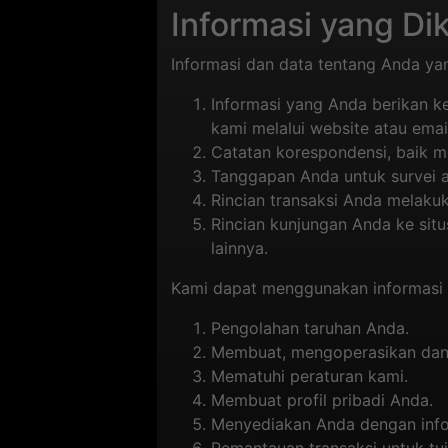
Informasi yang D
Informasi dan data tentang Anda ya
Informasi yang Anda berikan k
kami melalui website atau emai
Catatan korespondensi, baik me
Tanggapan Anda untuk survei at
Rincian transaksi Anda melakuk
Rincian kunjungan Anda ke situ
lainnya.
Kami dapat menggunakan informasi p
Pengolahan taruhan Anda.
Membuat, mengoperasikan dan
Mematuhi peraturan kami.
Membuat profil pribadi Anda.
Menyediakan Anda dengan info