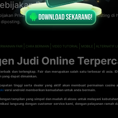
bijakan Privasi
ijakan Privasi kami di masa mendatang akan diposting di 
 diposting.
ERMAINAN FAIR
CARA BERMAIN
VIDEO TUTORIAL
MOBILE
ALTERNATIF L
gen Judi Online Terperc
terbaik dan terlengkap. Fair dan merupakan salah satu terbesar di asia.
 yang dapat dimainkan.
cepatan tinggi serta dealer yang aktif akan membuat permainan casino 
oki
versi android memberikan kemudahan untuk anda bermain.
dengan tampilan yang simpel dan mudah di akses untuk melayani kebutuhan
ikasi langsung dengan customer service kami, dengan pelayanan ramah dan