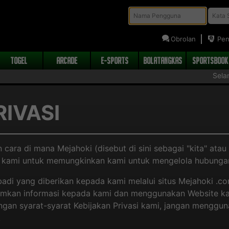
Obrolan
Pen
TOGEL
ARCADE
E-SPORTS
BOLATANGKAS
SPORTSBOOK
Selamat Da
RIVASI
 cara di mana Mejahoki (disebut di sini sebagai "kita" ata
 kami untuk memungkinkan kami untuk mengelola hubunga
di yang diberikan kepada kami melalui situs Mejahoki .co
irimkan informasi kepada kami dan menggunakan Website ka
 dengan syarat-syarat Kebijakan Privasi kami, jangan meng
.