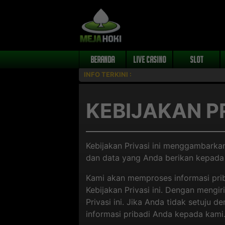
BERANDA
LIVE CASINO
SLOT
INFO TERKINI :
KEBIJAKAN P
Kebijakan Privasi ini menggambarkan
dan data yang Anda berikan kepada
Kami akan memproses informasi priba
Kebijakan Privasi ini. Dengan meng
Privasi ini. Jika Anda tidak setuju
informasi pribadi Anda kepada kami