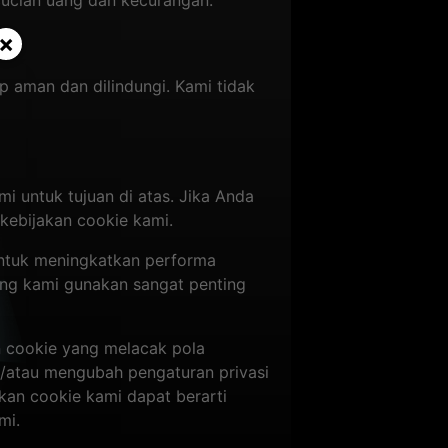
cucian uang dan kecurangan.
×
 aman dan dilindungi. Kami tidak
 untuk tujuan di atas. Jika Anda
kebijakan cookie kami.
untuk meningkatkan performa
ang kami gunakan sangat penting
 cookie yang melacak pola
/atau mengubah pengaturan privasi
an cookie kami dapat berarti
mi.